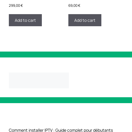
299,00
€
69,00
€
Add to cart
Add to cart
SEARCH
SEARCH
RECENT POSTS
Comment installer IPTV : Guide complet pour débutants