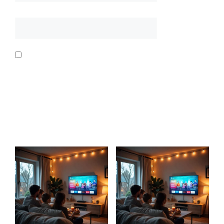
EMAIL
*
SAVE MY NAME, EMAIL, AND WEBSITE IN
THIS BROWSER FOR THE NEXT TIME I
COMMENT.
RELATED PRODUCTS