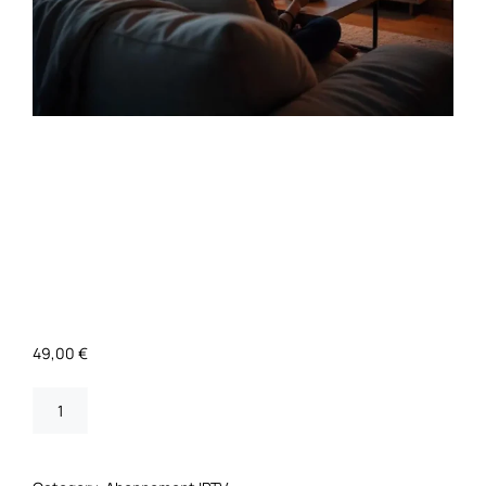
PACK DE BASE
– 3 MOIS 3
CONNEXION
49,00
€
ADD TO CART